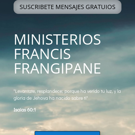
SUSCRIBETE MENSAJES GRATUIOS
MINISTERIOS
FRANCIS
FRANGIPANE
"Levantate, resplandece; porque ha verido tu luz, y la
gloria de Jehova ha nacido sabre ti"
Isaias 60:1