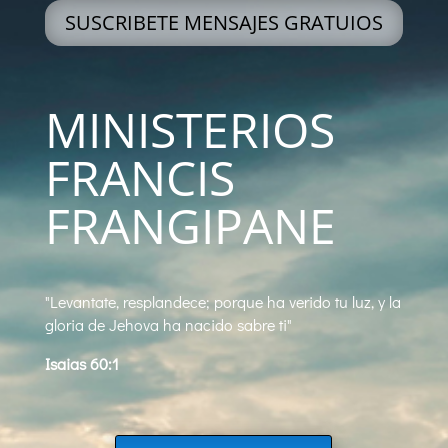
SUSCRIBETE MENSAJES GRATUIOS
MINISTERIOS
FRANCIS
FRANGIPANE
"Levantate, resplandece; porque ha verido tu luz, y la
gloria de Jehova ha nacido sabre ti"
Isaias 60:1