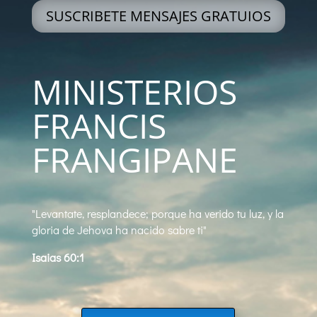
SUSCRIBETE MENSAJES GRATUIOS
MINISTERIOS
FRANCIS
FRANGIPANE
"Levantate, resplandece; porque ha verido tu luz, y la
gloria de Jehova ha nacido sabre ti"
Isaias 60:1